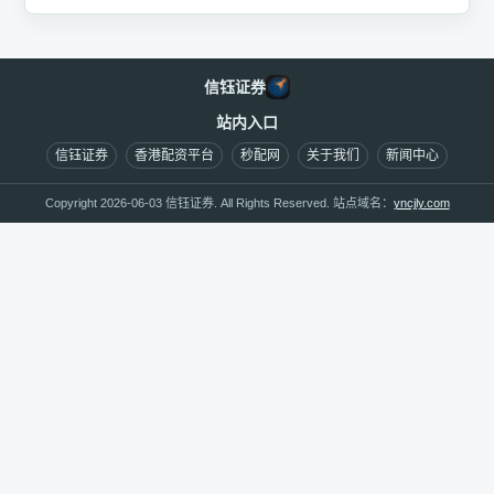
信钰证券
站内入口
信钰证券
香港配资平台
秒配网
关于我们
新闻中心
Copyright 2026-06-03 信钰证券. All Rights Reserved. 站点域名：
yncjly.com