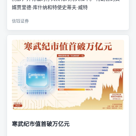
婿贾里德·库什纳和特使史蒂夫·威特
信钰证券
寒武纪市值首破万亿元