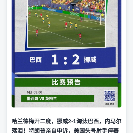
哈兰德梅开二度，挪威2-1淘汰巴西，内马尔
落泪！特朗普亲自申诉，美国头号射手停赛