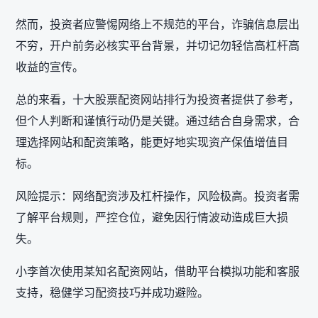
然而，投资者应警惕网络上不规范的平台，诈骗信息层出
不穷，开户前务必核实平台背景，并切记勿轻信高杠杆高
收益的宣传。
总的来看，十大股票配资网站排行为投资者提供了参考，
但个人判断和谨慎行动仍是关键。通过结合自身需求，合
理选择网站和配资策略，能更好地实现资产保值增值目
标。
风险提示：网络配资涉及杠杆操作，风险极高。投资者需
了解平台规则，严控仓位，避免因行情波动造成巨大损
失。
小李首次使用某知名配资网站，借助平台模拟功能和客服
支持，稳健学习配资技巧并成功避险。