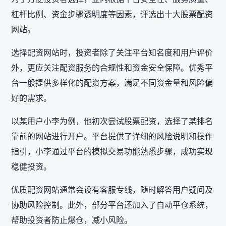
杠杆比例、资金步骤透明度等因素，评选出十大股票配资
网站。
选择配资网站时，投资者除了关注平台知名度和用户评价
外，更应关注配资服务的合规性和资金安全保障。优秀平
台一般提供多样化的配资方案，满足不同资金量和风险偏
好的需求。
以某用户小李为例，他初次尝试股票配资，选择了某排名
靠前的网站进行开户。平台提供了详细的风险说明和操作
指引，小李通过平台的模拟交易功能熟悉步骤，成功实现
稳健投资。
优质配资网站通常会设有客服专线，随时解答用户疑问及
协助风险控制。此外，部分平台还加入了自动平仓系统，
帮助投资者防止爆仓，减小风险。