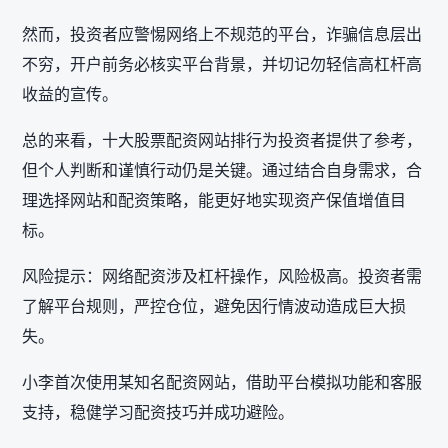
然而，投资者应警惕网络上不规范的平台，诈骗信息层出
不穷，开户前务必核实平台背景，并切记勿轻信高杠杆高
收益的宣传。
总的来看，十大股票配资网站排行为投资者提供了参考，
但个人判断和谨慎行动仍是关键。通过结合自身需求，合
理选择网站和配资策略，能更好地实现资产保值增值目
标。
风险提示：网络配资涉及杠杆操作，风险极高。投资者需
了解平台规则，严控仓位，避免因行情波动造成巨大损
失。
小李首次使用某知名配资网站，借助平台模拟功能和客服
支持，稳健学习配资技巧并成功避险。